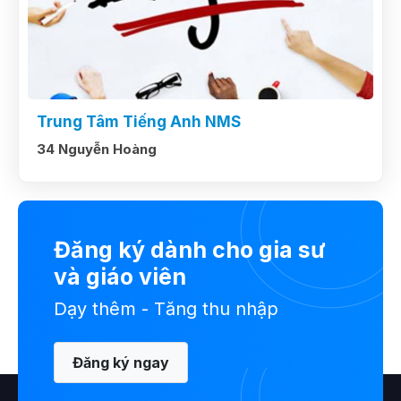
Trung Tâm Tiếng Anh NMS
34 Nguyễn Hoàng
Đăng ký dành cho gia sư
và giáo viên
Dạy thêm - Tăng thu nhập
Đăng ký ngay