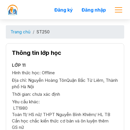
Đăng ký
Đăng nhập
Trang chủ
ST250
Thông tin lớp học
LỚP 11
Hình thức học: Offline
Địa chỉ: Nguyễn Hoàng TônQuận Bắc Từ Liêm, Thành
phố Hà Nội
Thời gian: chưa xác định
Yêu cầu khác:
 LT1980

Toán 11/ HS nữ/ THPT Nguyễn Bỉnh Khiêm/ HL TB

Cần học chắc kiến thức cơ bản và ôn luyện thêm

GS nữ